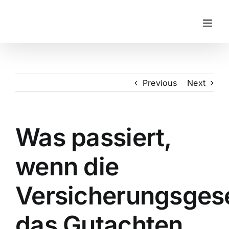
Skip
to
content
Previous
Next
Was passiert,
wenn die
Versicherungsgese
das Gutachten