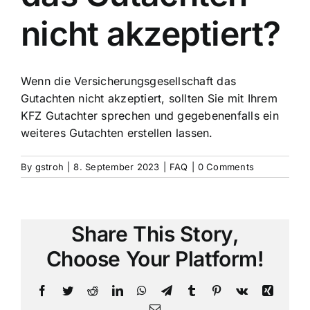
nicht akzeptiert?
Wenn die Versicherungsgesellschaft das
Gutachten nicht akzeptiert, sollten Sie mit Ihrem
KFZ Gutachter sprechen und gegebenenfalls ein
weiteres Gutachten erstellen lassen.
By
gstroh
|
8. September 2023
|
FAQ
|
0 Comments
Share This Story,
Choose Your Platform!
Facebook
Twitter
Reddit
LinkedIn
WhatsApp
Telegram
Tumblr
Pinterest
Vk
Xing
Email