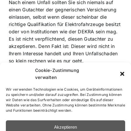
Nach einem Unfall sollten Sie sich niemals auf
einen Gutachter der gegnerischen Versicherung
einlassen, selbst wenn dieser scheinbar die
richtige Qualifikation für Elektrofahrzeuge besitzt
oder von Institutionen wie der DEKRA sein mag.
Es ist nicht verpflichtend, diesen Gutachter zu
akzeptieren. Denn Fakt ist: Dieser wird nicht in
Ihrem Interesse handelt und Ihren Unfallschaden
so klein rechnen wie es nur geht.
Cookie-Zustimmung
Aus diesem Grund sollten Sie immer einen
verwalten
unabhängigen Kfz Gutachter hinzuziehen, der für
solche Fälle speziell ausgebildet ist. Bei Schäden
Wir verwenden Technologien wie Cookies, um Geräteinformationen
zu speichern und/oder darauf zuzugreifen. Bei Zustimmung können
an Elektroautos sind Unabhängigkeit und
wir Daten wie das Surfverhalten oder eindeutige IDs auf dieser
tiefgehendes Fachwissen unerlässlich, um den
Website verarbeiten. Ohne Zustimmung können bestimmte Merkmale
Ihnen zustehenden vollen Schadensersatz von
und Funktionen beeinträchtigt werden.
der gegnerischen Versicherung zu erhalten. Die
Begutachtung solcher Fahrzeuge erfordert
Akzeptieren