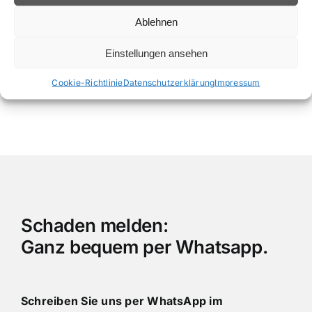
spezielles Know-How, insbesondere im Hinblick
auf den Hochvolt-Akku. Dieser zentrale
Ablehnen
Bestandteil sollte keinen Schaden erleiden, denn
Einstellungen ansehen
Faktoren wie Löschwasser oder Feuchtigkeit bei
der Rettung können dem Akku erheblichen
Cookie-Richtlinie
Datenschutzerklärung
Impressum
Schaden zufügen.
Schaden melden:
Ganz bequem per Whatsapp.
Schreiben Sie uns per WhatsApp im