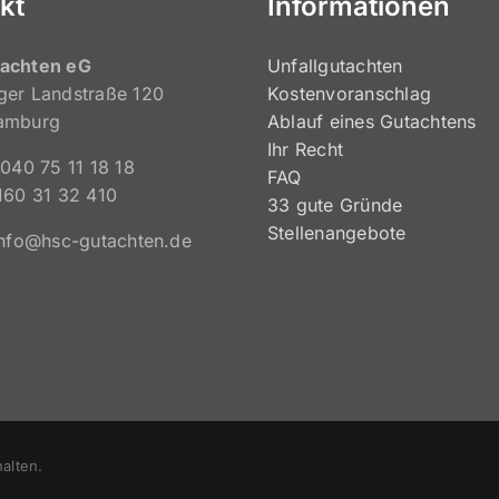
kt
Informationen
achten eG
Unfallgutachten
ger Landstraße 120
Kostenvoranschlag
amburg
Ablauf eines Gutachtens
Ihr Recht
 040 75 11 18 18
FAQ
160 31 32 410
33 gute Gründe
Stellenangebote
info@hsc-gutachten.de
alten.