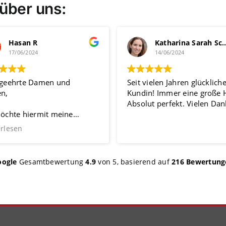
über uns:
Hasan R
Katharina Sarah 
17/06/2024
14/06/2024
 geehrte Damen und
Seit vielen Jahren glücklich
en,
Kundin! Immer eine große H
Absolut perfekt. Vielen Dan
möchte hiermit meine
rtung über den Gutachter
rlesen
abgeben.
eam ist äußerst
lässiger, die Arbeit des
oogle
Gesamtbewertung
4.9
von 5,
basierend auf
216 Bewertung
hters wird stets ordentlich
it höchster Sorgfalt
hrt. Besonders
rzuheben ist, dass er sich
 die nötige Zeit für seine
en nimmt und sie