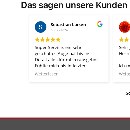
Das sagen unsere Kunden 
Sebastian Larsen
18/06/2024
Super Service, ein sehr
Sehr
geschultes Auge hat bis ins
Herr
Detail alles für mich rausgeholt.
Fühlte mich bis in letzter
ich 
Sekunde gut betreut.Sehr zum
Bewe
Weiterlesen
Weite
empfehlen. 👍
HSC 
Das T
zuver
G
Gutac
und m
ausfü
hervo
stets
Kund