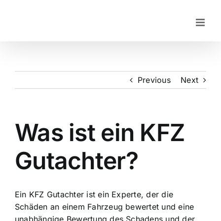
Skip
to
content
Previous
Next
Was ist ein KFZ
Gutachter?
Ein KFZ Gutachter ist ein Experte, der die
Schäden an einem Fahrzeug bewertet und eine
unabhängige Bewertung des Schadens und der