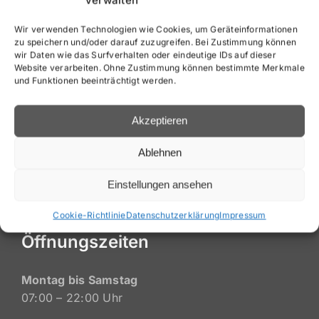
Save my name, email, and website in this
Wir verwenden Technologien wie Cookies, um Geräteinformationen
zu speichern und/oder darauf zuzugreifen. Bei Zustimmung können
browser for the next time I comment.
wir Daten wie das Surfverhalten oder eindeutige IDs auf dieser
Website verarbeiten. Ohne Zustimmung können bestimmte Merkmale
und Funktionen beeinträchtigt werden.
Akzeptieren
Ablehnen
Einstellungen ansehen
Cookie-Richtlinie
Datenschutzerklärung
Impressum
Öffnungszeiten
Montag bis Samstag
07:00 – 22:00 Uhr