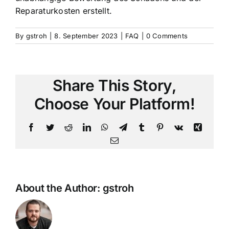
Reparaturkosten erstellt.
By
gstroh
|
8. September 2023
|
FAQ
|
0 Comments
Share This Story,
Choose Your Platform!
Facebook
Twitter
Reddit
LinkedIn
WhatsApp
Telegram
Tumblr
Pinterest
Vk
Xing
Email
About the Author:
gstroh