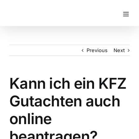
Skip
to
content
Previous
Next
Kann ich ein KFZ
Gutachten auch
online
beantragen?