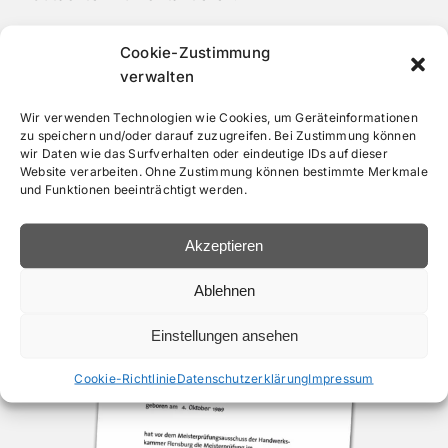
• Gutachten vom Experten “Kfz-Techniker
Cookie-Zustimmung
Meister“
verwalten
• Schnell und unkompliziert
• In ganz Hamburg und Umgebung
Wir verwenden Technologien wie Cookies, um Geräteinformationen
zu speichern und/oder darauf zuzugreifen. Bei Zustimmung können
• Freier und unabhängiger Kfz Gutachter
wir Daten wie das Surfverhalten oder eindeutige IDs auf dieser
Website verarbeiten. Ohne Zustimmung können bestimmte Merkmale
und Funktionen beeinträchtigt werden.
Akzeptieren
Ablehnen
Einstellungen ansehen
Cookie-Richtlinie
Datenschutzerklärung
Impressum