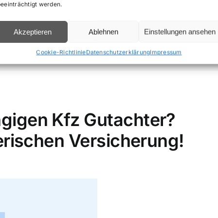
beeinträchtigt werden.
chlag /
Motorradgutachten
Lkw
hten
Akzeptieren
Ablehnen
Einstellungen ansehen
Cookie-Richtlinie
Datenschutzerklärung
Impressum
gigen Kfz Gutachter?
erischen Versicherung!