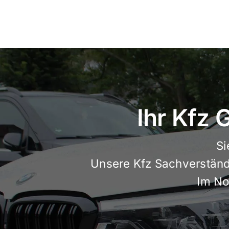
Skip
to
content
Ihr Kfz
Si
Unsere Kfz Sachverständi
Im Not