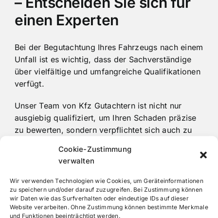
– Entscheiden Sie sich für
einen Experten
Bei der Begutachtung Ihres Fahrzeugs nach einem
Unfall ist es wichtig, dass der Sachverständige
über vielfältige und umfangreiche Qualifikationen
verfügt.
Unser Team von Kfz Gutachtern ist nicht nur
ausgiebig qualifiziert, um Ihren Schaden präzise
zu bewerten, sondern verpflichtet sich auch zu
ständiger Weiterbildung und Praxiserfahrung, um
Cookie-Zustimmung
den Standard der Gutachtenqualität zu
verwalten
gewährleisten. Falls Sie in Schwarzenbek und
Umgebung unverschuldet in einen Schadensfall
Wir verwenden Technologien wie Cookies, um Geräteinformationen
zu speichern und/oder darauf zuzugreifen. Bei Zustimmung können
verwickelt werden, zögern Sie nicht, einen
wir Daten wie das Surfverhalten oder eindeutige IDs auf dieser
vollkommen unparteiischen Gutachter von HSC
Website verarbeiten. Ohne Zustimmung können bestimmte Merkmale
Gutachten zu kontaktieren.
und Funktionen beeinträchtigt werden.