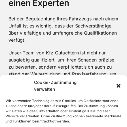
einen Experten
Bei der Begutachtung Ihres Fahrzeugs nach einem
Unfall ist es wichtig, dass der Sachverständige
über vielfältige und umfangreiche Qualifikationen
verfügt.
Unser Team von Kfz Gutachtern ist nicht nur
ausgiebig qualifiziert, um Ihren Schaden präzise
zu bewerten, sondern verpflichtet sich auch zu
ständiger Weiterbildung und Praxiserfahrung, um
den Standard der Gutachtenqualität zu
Cookie-Zustimmung
gewährleisten. Falls Sie in Meilsdorf und
verwalten
Umgebung unverschuldet in einen Schadensfall
Wir verwenden Technologien wie Cookies, um Geräteinformationen
verwickelt werden, zögern Sie nicht, einen
zu speichern und/oder darauf zuzugreifen. Bei Zustimmung können
vollkommen unparteiischen Gutachter von HSC
wir Daten wie das Surfverhalten oder eindeutige IDs auf dieser
Gutachten zu kontaktieren.
Website verarbeiten. Ohne Zustimmung können bestimmte Merkmale
und Funktionen beeinträchtigt werden.