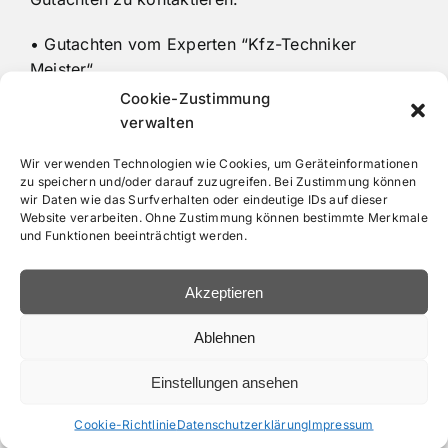
• Gutachten vom Experten “Kfz-Techniker
Meister“
• Schnell und unkompliziert
Cookie-Zustimmung
• Freier und unabhängiger Kfz Gutachter
verwalten
Wir verwenden Technologien wie Cookies, um Geräteinformationen
zu speichern und/oder darauf zuzugreifen. Bei Zustimmung können
wir Daten wie das Surfverhalten oder eindeutige IDs auf dieser
Website verarbeiten. Ohne Zustimmung können bestimmte Merkmale
und Funktionen beeinträchtigt werden.
Akzeptieren
Ablehnen
Welche Kosten muss die
Einstellungen ansehen
gegnerische Versicherung
Cookie-Richtlinie
Datenschutzerklärung
Impressum
übernehmen?