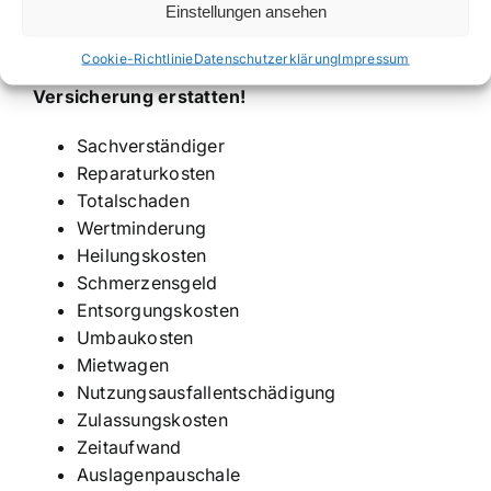
Einstellungen ansehen
übernehmen?
Cookie-Richtlinie
Datenschutzerklärung
Impressum
Diese Kosten muss Ihnen die gegnerische
Versicherung erstatten!
Sachverständiger
Reparaturkosten
Totalschaden
Wertminderung
Heilungskosten
Schmerzensgeld
Entsorgungskosten
Umbaukosten
Mietwagen
Nutzungsausfallentschädigung
Zulassungskosten
Zeitaufwand
Auslagenpauschale