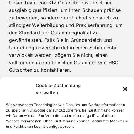
Unser Team von Kfz Gutachtern ist nicht nur
ausgiebig qualifiziert, um Ihren Schaden präzise
zu bewerten, sondern verpflichtet sich auch zu
ständiger Weiterbildung und Praxiserfahrung, um
den Standard der Gutachtenqualität zu
gewährleisten. Falls Sie in Gründerdeich und
Umgebung unverschuldet in einen Schadensfall
verwickelt werden, zögern Sie nicht, einen
vollkommen unparteiischen Gutachter von HSC
Gutachten zu kontaktieren.
• Gutachten vom Experten “Kfz-Techniker
Cookie-Zustimmung
Meister“
verwalten
• Schnell und unkompliziert
Wir verwenden Technologien wie Cookies, um Geräteinformationen
• In ganz Hamburg und Umgebung
zu speichern und/oder darauf zuzugreifen. Bei Zustimmung können
• Freier und unabhängiger Kfz Gutachter
wir Daten wie das Surfverhalten oder eindeutige IDs auf dieser
Website verarbeiten. Ohne Zustimmung können bestimmte Merkmale
und Funktionen beeinträchtigt werden.